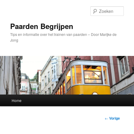
Spring
naar
Zoek
de
primaire
Paarden Begrijpen
inhoud
Tips en informatie over het trainen van paarden – Door Marijke de
Jong
Hoofdmenu
Home
Bericht
←
Vorige
navigatie